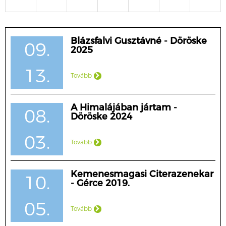
Blázsfalvi Gusztávné - Döröske
09.
2025
13.
Tovább
A Himalájában jártam -
08.
Döröske 2024
03.
Tovább
Kemenesmagasi Citerazenekar
10.
- Gérce 2019.
05.
Tovább