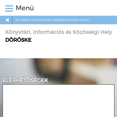
Menü
Vas Megyei Könyvtárellátási Szolgáltató Rendszer (KSZR)
Könyvtári, Információs és Közösségi Hely
DÖRÖSKE
ELÉRHETŐSÉGEK