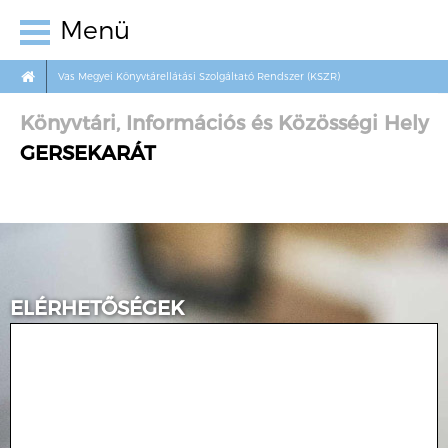
Menü
Vas Megyei Könyvtárellátási Szolgáltató Rendszer (KSZR)
Könyvtári, Információs és Közösségi Hely
GERSEKARÁT
ELÉRHETŐSÉGEK