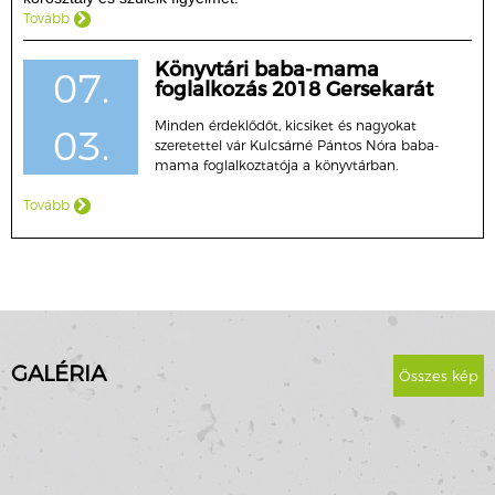
Tovább
Könyvtári baba-mama
07.
foglalkozás 2018 Gersekarát
Minden érdeklődőt, kicsiket és nagyokat
03.
szeretettel vár Kulcsárné Pántos Nóra baba-
mama foglalkoztatója a könyvtárban.
Tovább
GALÉRIA
Összes kép