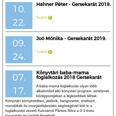
Hahner Péter - Gersekarát 2019.
10.
Tovább
22.
Joó Mónika - Gersekarát 2019.
09.
Tovább
24.
Könyvtári baba-mama
07.
foglalkozás 2018 Gersekarát
A baba-mama foglalkozás olyan több
17.
alkalomból álló könyvtári program, amelynek
középpontjában a legkisebbek állnak.
Könyvtári környezetben, játékok, hangszerek, énekszó,
mondókák és mozgásfejlesztés segítségével köti le a
foglalkozást vezető Kulcsárné Pántos Nóra a 0-3 éves
korosztály és szüleik figyelmét.