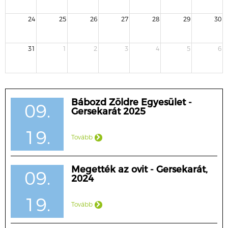
24
25
26
27
28
29
30
31
1
2
3
4
5
6
Bábozd Zöldre Egyesület -
09.
Gersekarát 2025
19.
Tovább
Megették az ovit - Gersekarát,
09.
2024
19.
Tovább