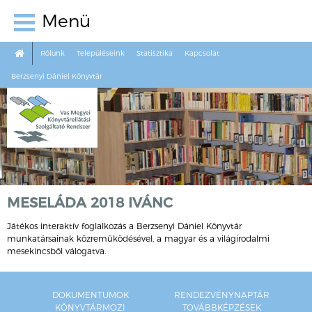
Menü
Rólunk
Településeink
Statisztika
Kapcsolat
Berzsenyi Dániel Könyvtár
MESELÁDA 2018 IVÁNC
Játékos interaktív foglalkozás a Berzsenyi Dániel Könyvtár
munkatársainak közreműködésével, a magyar és a világirodalmi
mesekincsből válogatva.
DOKUMENTUMOK
RENDEZVÉNYNAPTÁR
KÖNYVTÁRMOZI
TOVÁBBKÉPZÉSEK