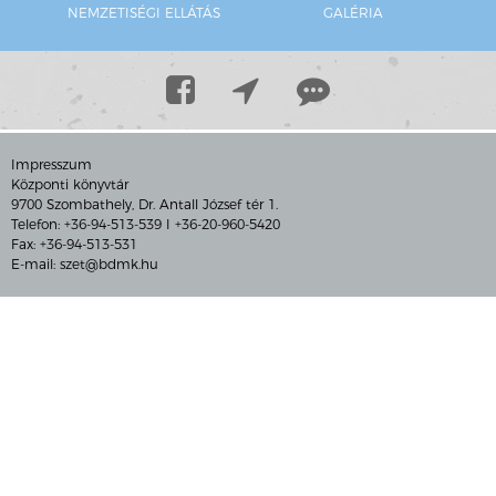
NEMZETISÉGI ELLÁTÁS
GALÉRIA
Impresszum
Központi könyvtár
9700 Szombathely, Dr. Antall József tér 1.
Telefon: +36-94-513-539 I +36-20-960-5420
Fax: +36-94-513-531
E-mail:
szet@bdmk.hu