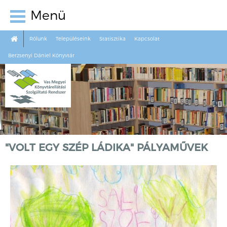
Menü
Rólunk
Településeink
Statisztika
Kapcsolat
Berzsenyi Dániel Könyvtár
"VOLT EGY SZÉP LÁDIKA" PÁLYAMŰVEK