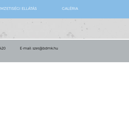
MZETISÉGI ELLÁTÁS
GALÉRIA
5420
E-mail:
szet@bdmk.hu