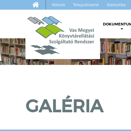
Rólunk
Településeink
Statisztika
DOKUMENTU
Jelenléti
Közérde
Könyvtár
Folyóirat
GALÉRIA
Online é
sajtómeg