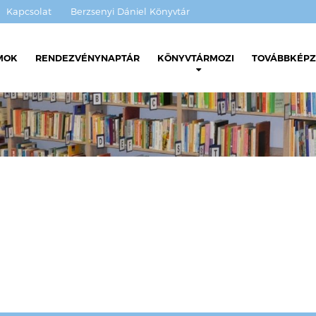
Kapcsolat
Berzsenyi Dániel Könyvtár
MOK
RENDEZVÉNYNAPTÁR
KÖNYVTÁRMOZI
TOVÁBBKÉPZ
 ívek
kű dokumentumaink
KönyvtárMozi beszámoló
i programajánló
KönyvtárMozi beszámoló
ajánló
KönyvtárMozi beszámoló
KönyvtárMozi beszámoló
KönyvtárMozi beszámoló
s nyomtatott
Filmek és közösségépítés
jelenések
kistelepülési könyvtárak
2021
Filmtörténeti előadássor