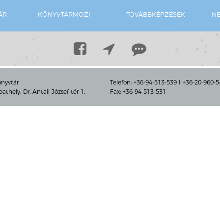
2017
ÁR
KÖNYVTÁRMOZI
TOVÁBBKÉPZÉSEK
NE
önyvtár
Telefon: +36-94-513-539 I +36-20-960-
thely, Dr. Antall József tér 1.
Fax: +36-94-513-531