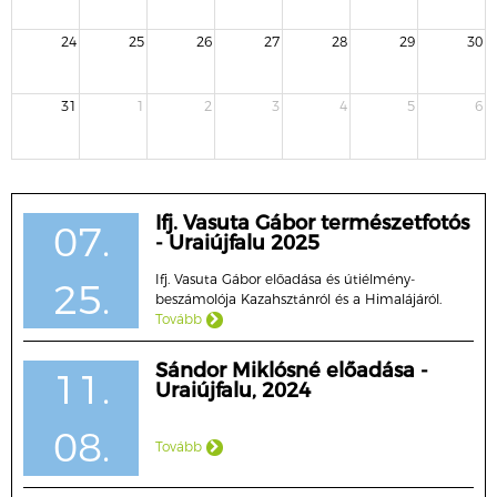
24
25
26
27
28
29
30
31
1
2
3
4
5
6
Ifj. Vasuta Gábor természetfotós
07.
- Uraiújfalu 2025
Ifj. Vasuta Gábor előadása és útiélmény-
25.
beszámolója Kazahsztánról és a Himalájáról.
Tovább
Sándor Miklósné előadása -
11.
Uraiújfalu, 2024
08.
Tovább