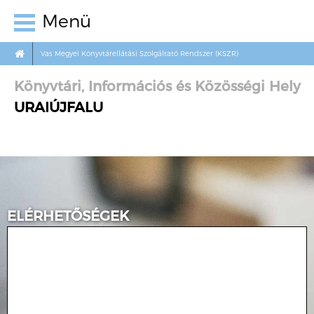
Menü
Vas Megyei Könyvtárellátási Szolgáltató Rendszer (KSZR)
Könyvtári, Információs és Közösségi Hely
URAIÚJFALU
ELÉRHETŐSÉGEK