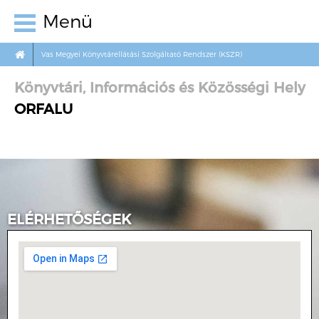
Menü
Vas Megyei Könyvtárellátási Szolgáltató Rendszer (KSZR)
Könyvtári, Információs és Közösségi Hely
ORFALU
ELÉRHETŐSÉGEK