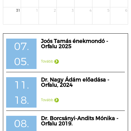
31
1
2
3
4
5
6
Joós Tamás énekmondó -
07.
Orfalu 2025
05.
Tovább
Dr. Nagy Ádám előadása -
11.
Orfalu, 2024
18.
Tovább
Dr. Borcsányi-Andits Mónika -
08.
Orfalu 2019.